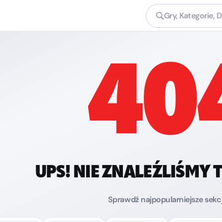
Gry, Kategorie,
40
UPS! NIE ZNALEŹLIŚMY 
Sprawdź najpopularniejsze sekcj