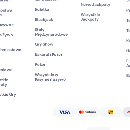
arne
S
Nowe Jackpoty
Ruletka
zostwa
P
Wszystkie
a
Jackpoty
Blackjack
T
luzywne
Stoły
T
Międzynarodowe
a Żywo
K
Gry Show
chmiastowe
H
Bakarat i Kości
F
Poker
A
tołowe
Wszystkie w
B
Kasynie na żywo
tkie
poty
tkie Gry
Wi