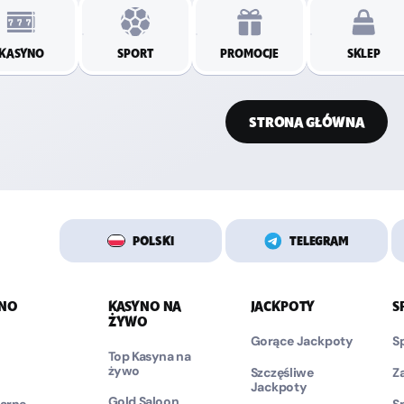
KASYNO
SPORT
PROMOCJE
SKLEP
STRONA GŁÓWNA
POLSKI
TELEGRAM
YNO
KASYNO NA
JACKPOTY
S
ŻYWO
Gorące Jackpoty
S
Top Kasyna na
żywo
Szczęśliwe
Z
Jackpoty
Gold Saloon