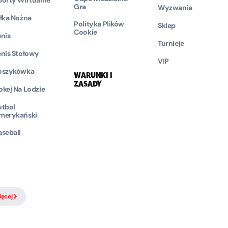
porty Wirtualne
Gra
Wyzwania
iłka Nożna
Polityka Plików
Sklep
Cookie
enis
Turnieje
enis Stołowy
VIP
oszykówka
WARUNKI I
ZASADY
okej Na Lodzie
utbol
merykański
aseball
ęcej