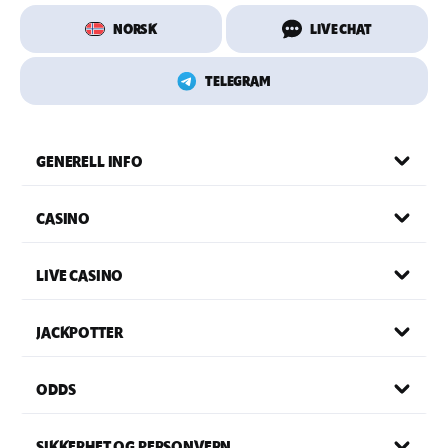
NORSK
LIVE CHAT
TELEGRAM
GENERELL INFO
CASINO
LIVE CASINO
JACKPOTTER
ODDS
SIKKERHET OG PERSONVERN