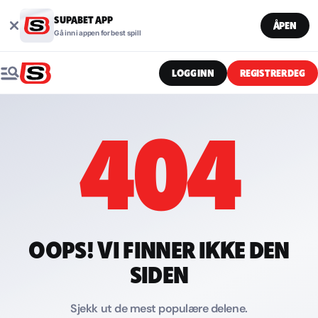
SUPABET APP
ÅPEN
Gå inn i appen for best spill
LOGG INN
REGISTRER DEG
404
OOPS! VI FINNER IKKE DEN
SIDEN
Sjekk ut de mest populære delene.