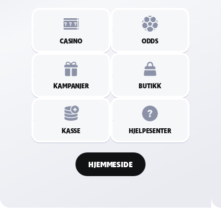
CASINO
ODDS
KAMPANJER
BUTIKK
KASSE
HJELPESENTER
HJEMMESIDE