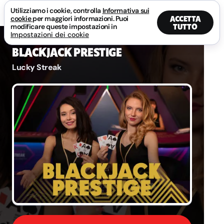
Utilizziamo i cookie, controlla
Informativa sui
ACCETTA
cookie
per maggiori informazioni. Puoi
TUTTO
modificare queste impostazioni in
Impostazioni dei cookie
BLACKJACK PRESTIGE
Lucky Streak