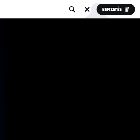
BEFIZETÉS