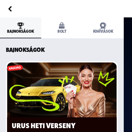
BAJNOKSÁGOK
BOLT
KIHÍVÁSOK
BAJNOKSÁGOK
KASZINÓ
URUS HETI VERSENY