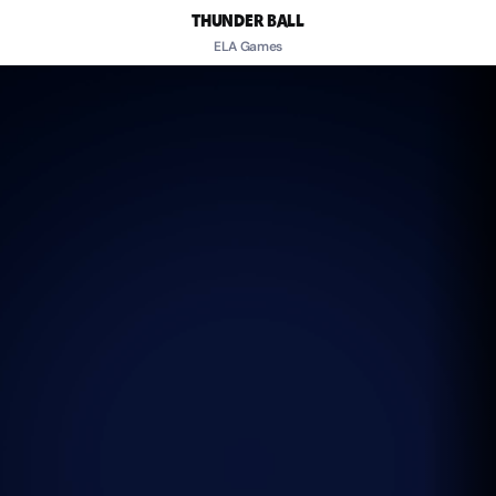
THUNDER BALL
ELA Games