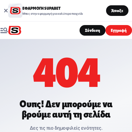
ΕΦΑΡΜΟΓΉ SUPABET
Άνοιξε
Μπες στην εφαρμογή για καλύτερο παιχνίδι
Σύνδεση
Εγγραφή
404
Ουπς! Δεν μπορούμε να
βρούμε αυτή τη σελίδα
Δες τις πιο δημοφιλείς ενότητες.