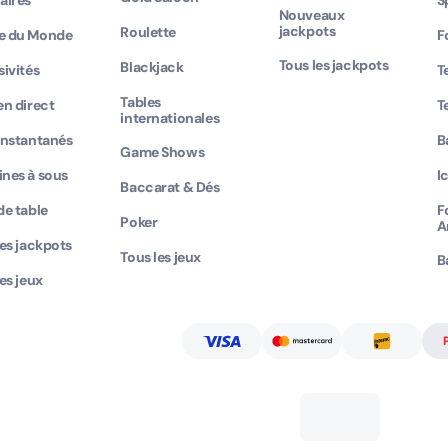
aires
S
Nouveaux
jackpots
Roulette
e du Monde
F
Tous les jackpots
Blackjack
sivités
T
Tables
en direct
T
internationales
instantanés
B
Game Shows
nes à sous
I
Baccarat & Dés
de table
F
Poker
A
les jackpots
Tous les jeux
B
es jeux