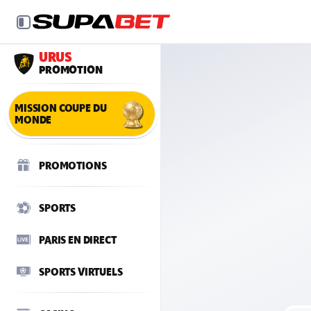
URUS
PROMOTION
MISSION COUPE DU
MONDE
PROMOTIONS
SPORTS
PARIS EN DIRECT
SPORTS VIRTUELS