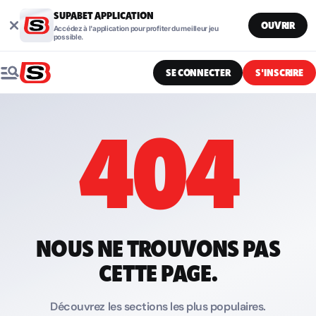
SUPABET APPLICATION
OUVRIR
Accédez à l'application pour profiter du meilleur jeu
possible.
SE CONNECTER
S'INSCRIRE
404
NOUS NE TROUVONS PAS
CETTE PAGE.
Découvrez les sections les plus populaires.