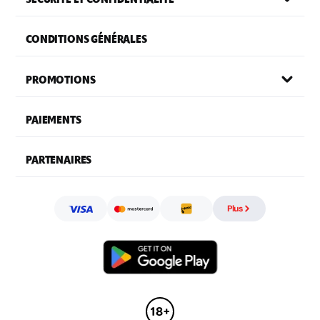
CONDITIONS GÉNÉRALES
PROMOTIONS
PAIEMENTS
PARTENAIRES
Plus