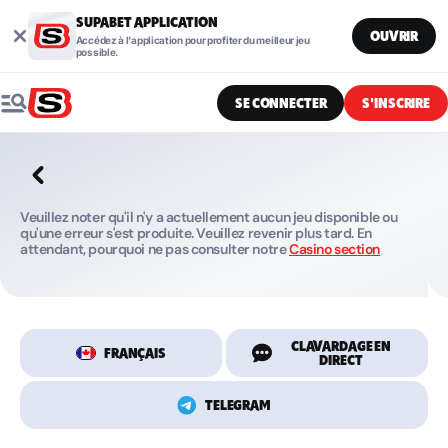
SUPABET APPLICATION
OUVRIR
Accédez à l'application pour profiter du meilleur jeu
possible.
SE CONNECTER
S'INSCRIRE
Veuillez noter qu'il n'y a actuellement aucun jeu disponible ou
qu'une erreur s'est produite. Veuillez revenir plus tard. En
attendant, pourquoi ne pas consulter notre
Casino section
CLAVARDAGE EN
FRANÇAIS
DIRECT
TELEGRAM