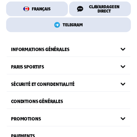
CLAVARDAGE EN
FRANÇAIS
DIRECT
TELEGRAM
INFORMATIONS GÉNÉRALES
PARIS SPORTIFS
SÉCURITÉ ET CONFIDENTIALITÉ
CONDITIONS GÉNÉRALES
PROMOTIONS
PAIEMENTS