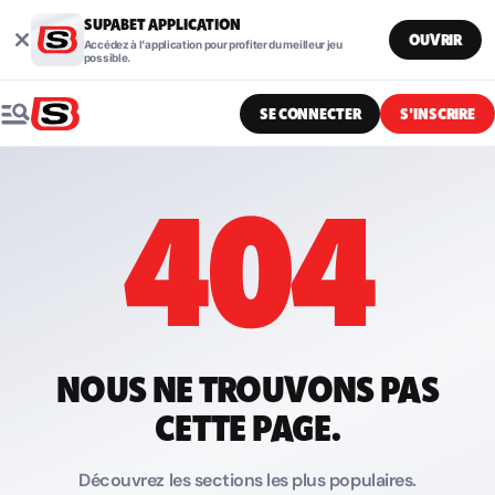
SUPABET APPLICATION
OUVRIR
Accédez à l'application pour profiter du meilleur jeu
possible.
SE CONNECTER
S'INSCRIRE
404
NOUS NE TROUVONS PAS
CETTE PAGE.
Découvrez les sections les plus populaires.