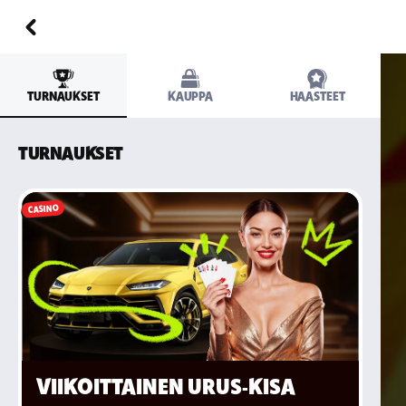
TURNAUKSET
KAUPPA
HAASTEET
TURNAUKSET
CASINO
VIIKOITTAINEN URUS-KISA