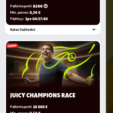
8200
Palkintopotti
0,30 €
Min. panos:
5pv 04:37:40
Päättyy:
Katso lisätiedot
CASINO
JUICY CHAMPIONS RACE
10 000 €
Palkintopotti