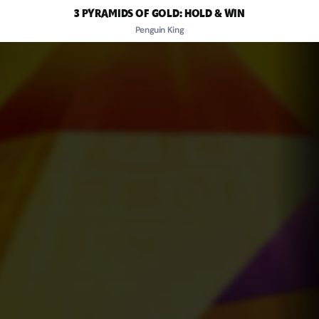
3 PYRAMIDS OF GOLD: HOLD & WIN
Penguin King