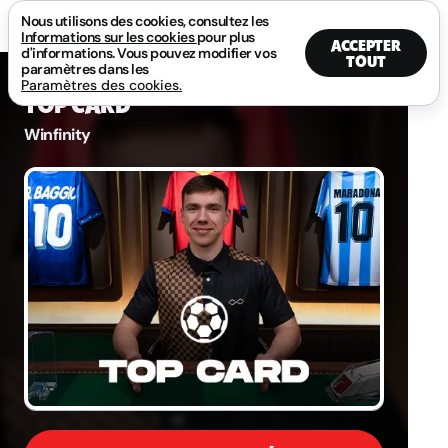
Nous utilisons des cookies, consultez les
Informations sur les cookies
pour plus
ACCEPTER
d'informations. Vous pouvez modifier vos
TOUT
paramètres dans les
Paramètres des cookies.
TOP CARD
Winfinity