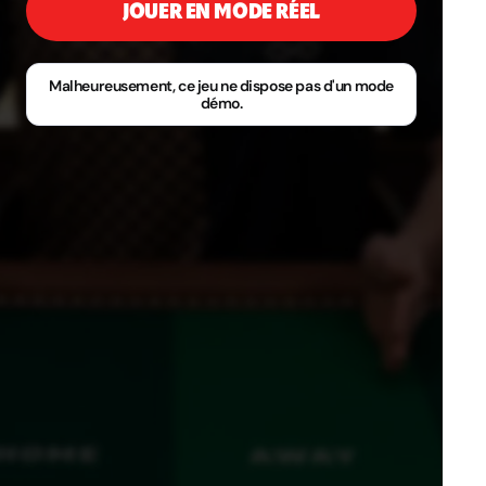
JOUER EN MODE RÉEL
Malheureusement, ce jeu ne dispose pas d'un mode
démo.