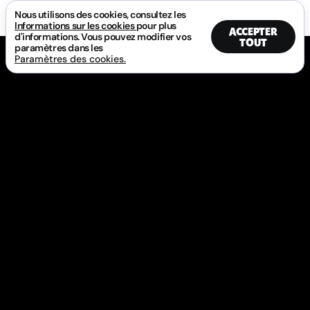
Nous utilisons des cookies, consultez les
Informations sur les cookies
pour plus
ACCEPTER
d'informations. Vous pouvez modifier vos
TOUT
paramètres dans les
Paramètres des cookies.