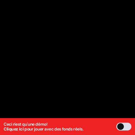
Ceci n'est qu'une démo!
Cliquez ici
pour jouer avec des fonds réels.