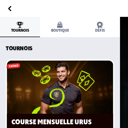
TOURNOIS
BOUTIQUE
DÉFIS
TOURNOIS
CASINO
COURSE MENSUELLE URUS