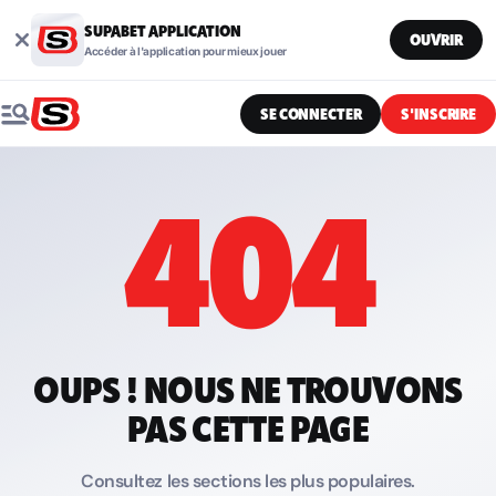
SUPABET APPLICATION
OUVRIR
Accéder à l'application pour mieux jouer
SE CONNECTER
S'INSCRIRE
404
OUPS ! NOUS NE TROUVONS
PAS CETTE PAGE
Consultez les sections les plus populaires.