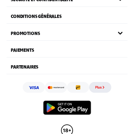
CONDITIONS GÉNÉRALES
PROMOTIONS
PAIEMENTS
PARTENAIRES
Plus