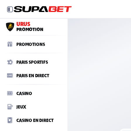
URUS
PROMOTION
PROMOTIONS
PARIS SPORTIFS
PARIS EN DIRECT
CASINO
JEUX
CASINO EN DIRECT