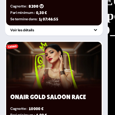
8200
Cagnotte :
0,30 €
Pari minimum :
1j 07:46:55
Se termine dans:
Voir les détails
CASINO
ONAIR GOLD SALOON RACE
10 000 €
Cagnotte :