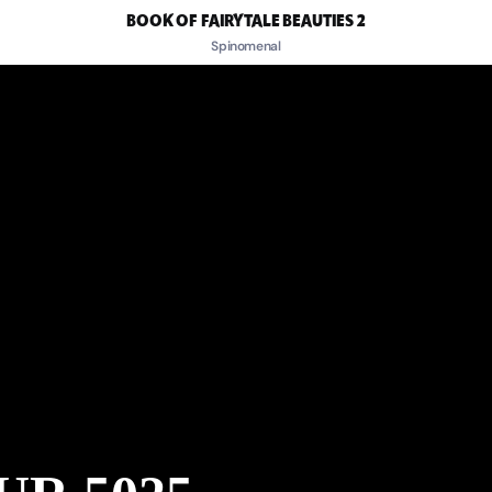
BOOK OF FAIRYTALE BEAUTIES 2
Spinomenal