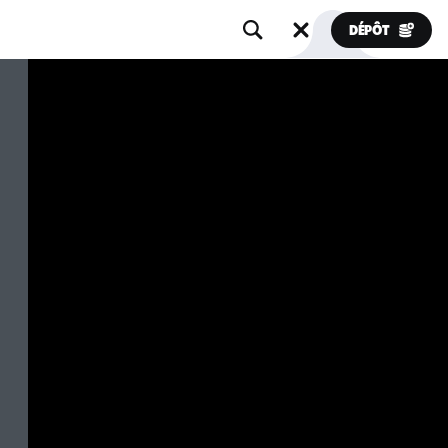
DÉPÔT