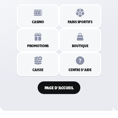
CASINO
PARIS SPORTIFS
PROMOTIONS
BOUTIQUE
CAISSE
CENTRE D'AIDE
PAGE D'ACCUEIL