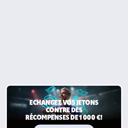
ECHANGEZ VOS JETONS
CONTRE DES
RÉCOMPENSES DE 1 000 €!