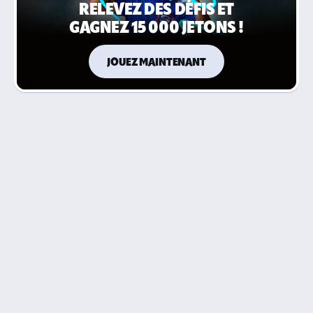
RELEVEZ DES DÉFIS ET
GAGNEZ 15 000 JETONS !
JOUEZ MAINTENANT