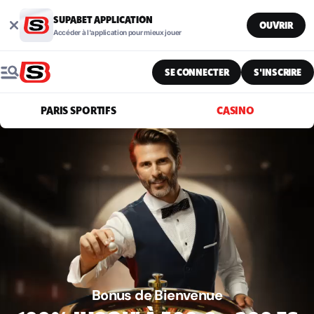
SUPABET APPLICATION
OUVRIR
Accéder à l'application pour mieux jouer
SE CONNECTER
S'INSCRIRE
PARIS SPORTIFS
CASINO
Bonus de premier dépôt
Bonus de Bienvenue