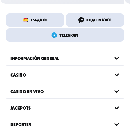
ESPAÑOL
CHAT EN VIVO
TELEGRAM
INFORMACIÓN GENERAL
CASINO
CASINO EN VIVO
JACKPOTS
DEPORTES