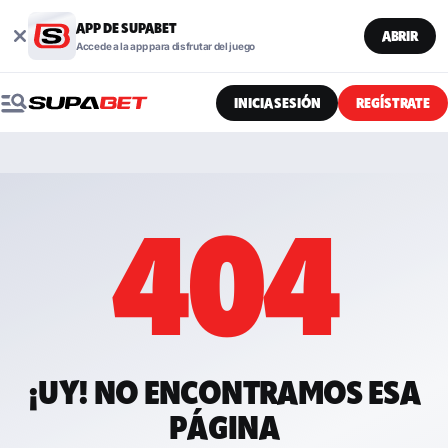
APP DE SUPABET
ABRIR
Accede a la app para disfrutar del juego
INICIA SESIÓN
REGÍSTRATE
404
¡UY! NO ENCONTRAMOS ESA
PÁGINA