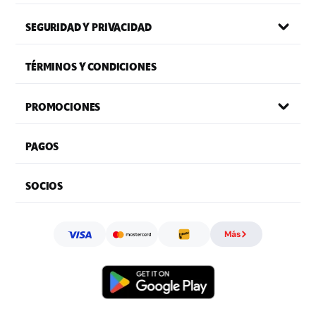
SEGURIDAD Y PRIVACIDAD
TÉRMINOS Y CONDICIONES
PROMOCIONES
PAGOS
SOCIOS
Más