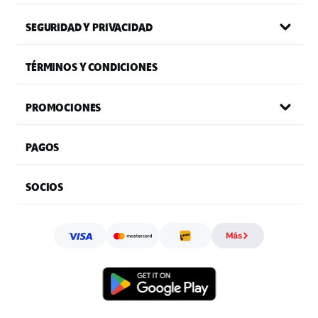
SEGURIDAD Y PRIVACIDAD
TÉRMINOS Y CONDICIONES
PROMOCIONES
PAGOS
SOCIOS
Más