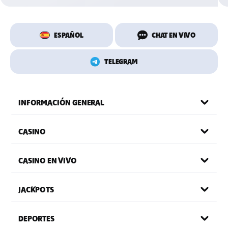
ESPAÑOL
CHAT EN VIVO
TELEGRAM
INFORMACIÓN GENERAL
CASINO
CASINO EN VIVO
JACKPOTS
DEPORTES