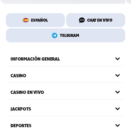
ESPAÑOL
CHAT EN VIVO
TELEGRAM
INFORMACIÓN GENERAL
CASINO
CASINO EN VIVO
JACKPOTS
DEPORTES