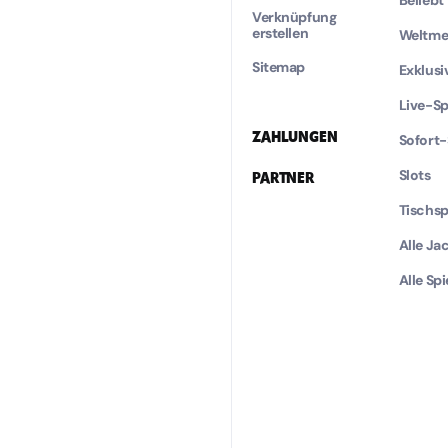
Beliebt
Verknüpfung
erstellen
Weltme
Sitemap
Exklusi
Live-Sp
ZAHLUNGEN
Sofort-
Slots
PARTNER
Tischsp
Alle Ja
Alle Spi