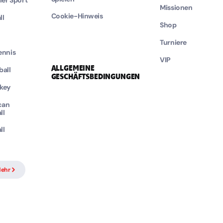
ler Sport
Missionen
Cookie-Hinweis
ll
Shop
Turniere
ennis
VIP
ALLGEMEINE
ball
GESCHÄFTSBEDINGUNGEN
key
can
ll
ll
ehr