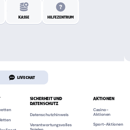
KASSE
HILFEZENTRUM
LIVE CHAT
T
SICHERHEIT UND
AKTIONEN
DATENSCHUTZ
wetten
Casino-
Aktionen
Datenschutzhinweis
Wetten
Sport-Aktionen
Verantwortungsvolles
Spielen