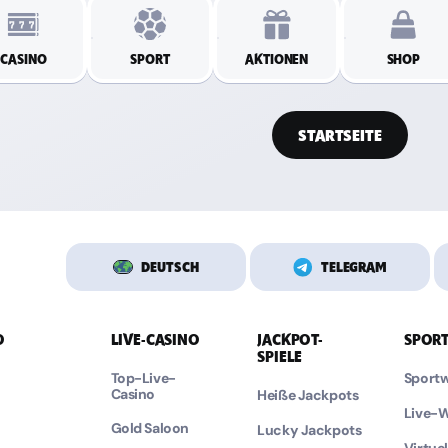
CASINO
SPORT
AKTIONEN
SHOP
STARTSEITE
DEUTSCH
TELEGRAM
O
LIVE-CASINO
JACKPOT-
SPOR
SPIELE
Top-Live-
Sport
Casino
Heiße Jackpots
Live-
Gold Saloon
Lucky Jackpots