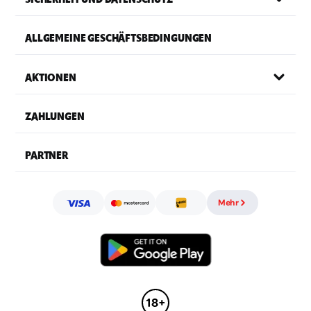
ALLGEMEINE GESCHÄFTSBEDINGUNGEN
AKTIONEN
ZAHLUNGEN
PARTNER
Mehr