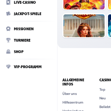
LIVE-CASINO
JACKPOT-SPIELE
MISSIONEN
TURNIERE
SHOP
VIP-PROGRAMM
ALLGEMEINE
CASIN
INFOS
Top
Über uns
Neu
Hilfezentrum
Beliebt