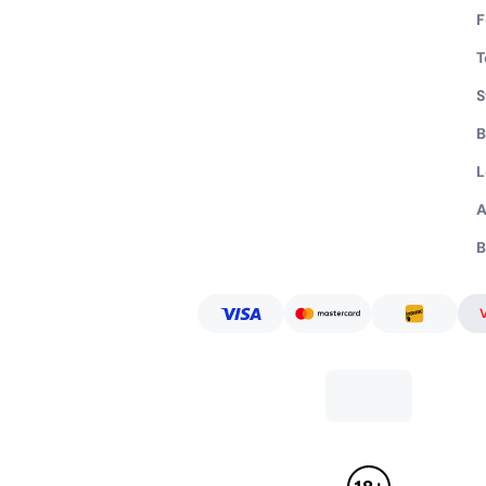
F
T
S
B
L
A
B
V