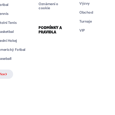
Výzvy
Oznámení o
otbal
cookie
Obchod
ennis
Turnaje
tolní Tenis
PODMÍNKY A
VIP
asketbal
PRAVIDLA
ední Hokej
merický Fotbal
aseball
íce