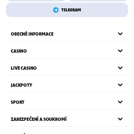
TELEGRAM
OBECNÉ INFORMACE
CASINO
LIVE CASINO
JACKPOTY
SPORT
ZABEZPEČENÍ A SOUKROMÍ