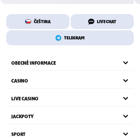
ČEŠTINA
LIVE CHAT
TELEGRAM
OBECNÉ INFORMACE
CASINO
LIVE CASINO
JACKPOTY
SPORT