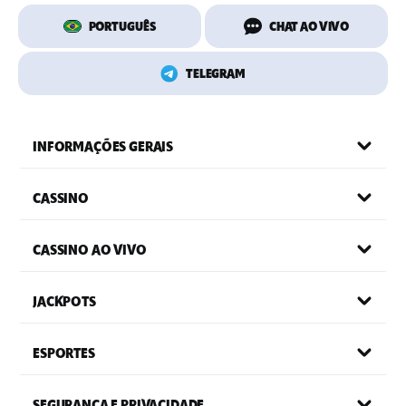
PORTUGUÊS
CHAT AO VIVO
TELEGRAM
INFORMAÇÕES GERAIS
CASSINO
CASSINO AO VIVO
JACKPOTS
ESPORTES
SEGURANÇA E PRIVACIDADE