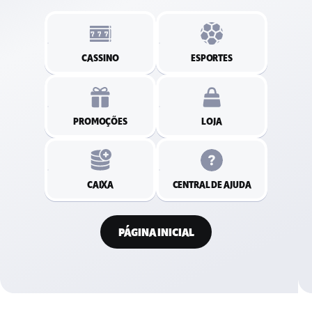
CASSINO
ESPORTES
PROMOÇÕES
LOJA
CAIXA
CENTRAL DE AJUDA
PÁGINA INICIAL