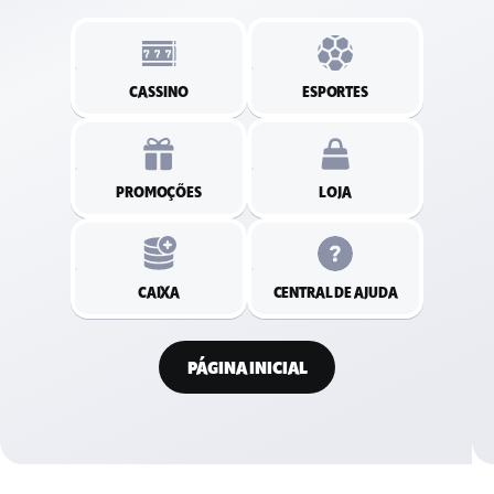
CASSINO
ESPORTES
PROMOÇÕES
LOJA
CAIXA
CENTRAL DE AJUDA
PÁGINA INICIAL