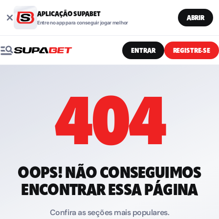
APLICAÇÃO SUPABET
ABRIR
Entre no app para conseguir jogar melhor
ENTRAR
REGISTRE-SE
404
OOPS! NÃO CONSEGUIMOS
ENCONTRAR ESSA PÁGINA
Confira as seções mais populares.