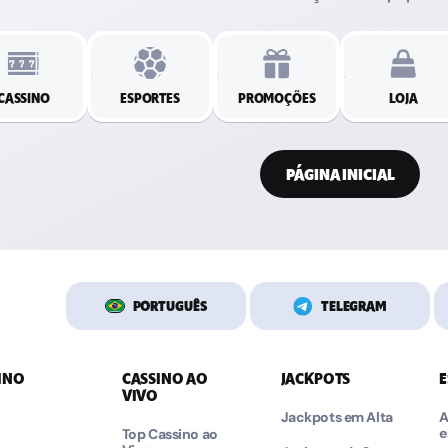
CASSINO
ESPORTES
PROMOÇÕES
LOJA
PÁGINA INICIAL
PORTUGUÊS
TELEGRAM
INO
CASSINO AO
JACKPOTS
E
VIVO
Jackpots em Alta
A
e
Top Cassino ao