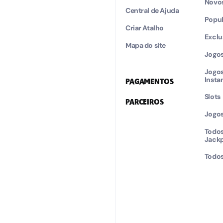
Novo
Central de Ajuda
Popul
Criar Atalho
Exclu
Mapa do site
Jogos
Jogo
Insta
PAGAMENTOS
Slots
PARCEIROS
Jogos
Todos
Jack
Todos