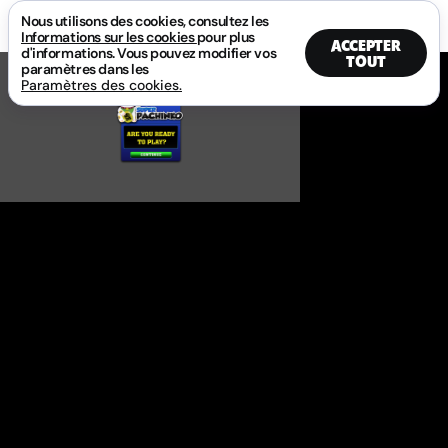
Nous utilisons des cookies, consultez les
Informations sur les cookies
pour plus
ACCEPTER
d'informations. Vous pouvez modifier vos
TOUT
paramètres dans les
Paramètres des cookies.