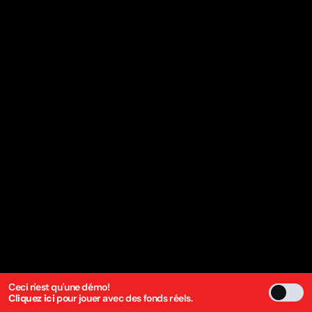
Ceci n'est qu'une démo!
Cliquez ici
pour jouer avec des fonds réels.