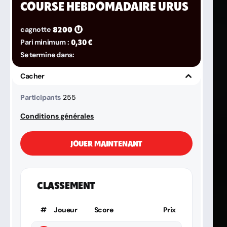
COURSE HEBDOMADAIRE URUS
8200
cagnotte
0,30 €
Pari minimum :
Se termine dans:
Cacher
Participants
255
Conditions générales
JOUER MAINTENANT
CLASSEMENT
#
Joueur
Score
Prix