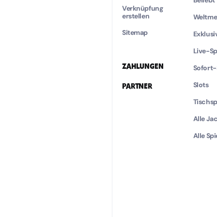
Beliebt
Verknüpfung
erstellen
Weltme
Sitemap
Exklusi
Live-Sp
ZAHLUNGEN
Sofort-
Slots
PARTNER
Tischsp
Alle Ja
Alle Spi