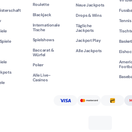
Virtuel
Roulette
Neue Jackpots
isterschaft
Fussba
Blackjack
Drops & Wins
v
Tennis
Internationale
Tägliche
Tische
Jackpots
iele
Tischt
Spielshows
Jackpot Play
Spiele
Basket
Baccarat &
Alle Jackpots
Eishoc
Würfel
iele
Ameri
Poker
Footba
ckpots
Alle Live-
Baseba
Casinos
ele
M