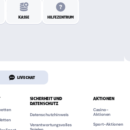
KASSE
HILFEZENTRUM
LIVE CHAT
T
SICHERHEIT UND
AKTIONEN
DATENSCHUTZ
wetten
Casino-
Aktionen
Datenschutzhinweis
Wetten
Sport-Aktionen
Verantwortungsvolles
Spielen