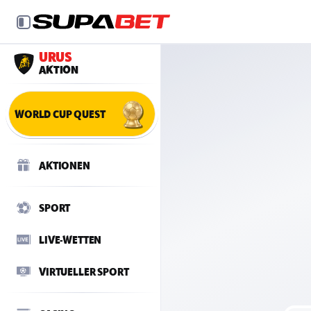
URUS
AKTION
WORLD CUP QUEST
AKTIONEN
SPORT
LIVE-WETTEN
VIRTUELLER SPORT