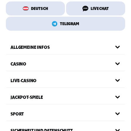
DEUTSCH
LIVE CHAT
TELEGRAM
ALLGEMEINE INFOS
CASINO
LIVE-CASINO
JACKPOT-SPIELE
SPORT
SICHERHEIT UND DATENSCHUTZ