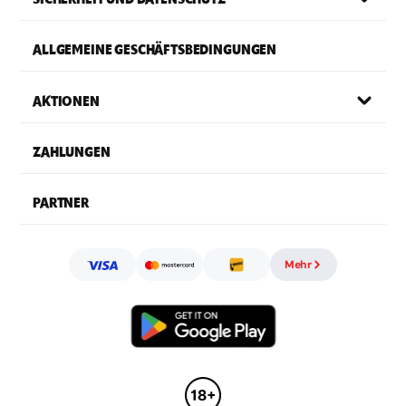
ALLGEMEINE GESCHÄFTSBEDINGUNGEN
AKTIONEN
ZAHLUNGEN
PARTNER
Mehr